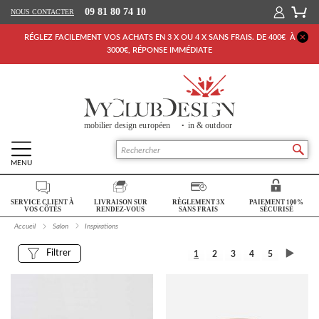
09 81 80 74 10
NOUS CONTACTER
RÉGLEZ FACILEMENT VOS ACHATS EN 3 X OU 4 X SANS FRAIS. DE 400€ À
3000€, RÉPONSE IMMÉDIATE
MENU
Retour Accueil
SERVICE CLIENT À
LIVRAISON SUR
RÈGLEMENT 3X
PAIEMENT 100%
SALON
VOS CÔTÉS
RENDEZ-VOUS
SANS FRAIS
SÉCURISÉ
Accueil
Salon
Inspirations
SÉJOUR
Filtrer
1
2
3
4
5
CHAMBRE
BUREAU
OUTDOOR