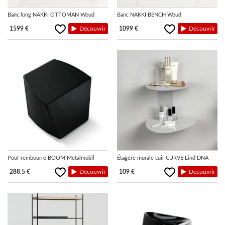
Banc long NAKKI OTTOMAN Woud
Banc NAKKI BENCH Woud
1599 €
Découvrir
1099 €
Découvrir
Pouf rembourré BOOM Metalmobil
Étagère murale cuir CURVE Lind DNA
288.5 €
Découvrir
109 €
Découvrir