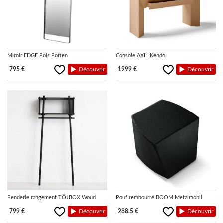
Miroir EDGE Pols Potten
Console AXIL Kendo
795 €
Découvrir
1999 €
Découvrir
Penderie rangement TÖJBOX Woud
Pouf rembourré BOOM Metalmobil
799 €
Découvrir
288.5 €
Découvrir