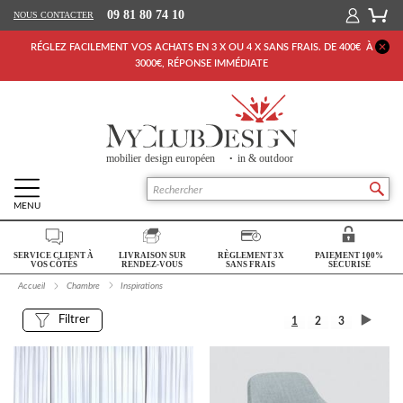
09 81 80 74 10
NOUS CONTACTER
RÉGLEZ FACILEMENT VOS ACHATS EN 3 X OU 4 X SANS FRAIS. DE 400€ À
3000€, RÉPONSE IMMÉDIATE
MENU
Retour Accueil
SERVICE CLIENT À
LIVRAISON SUR
RÈGLEMENT 3X
PAIEMENT 100%
SALON
VOS CÔTÉS
RENDEZ-VOUS
SANS FRAIS
SÉCURISÉ
Accueil
Chambre
Inspirations
SÉJOUR
Filtrer
1
2
3
CHAMBRE
BUREAU
OUTDOOR