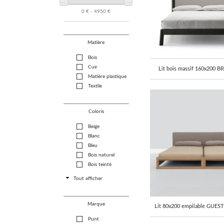
0 € - 4950 €
Matière
Bois
Cuir
Lit bois massif 160x200 
Matière plastique
Textile
Coloris
Beige
Blanc
Bleu
Bois naturel
Bois teinté
Tout afficher
Marque
Lit 80x200 empilable GUEST 
Punt