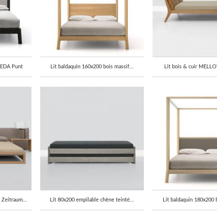
BREDA Punt
Lit baldaquin 160x200 bois massif...
Lit bois & cuir MELL
Zeitraum...
Lit 80x200 empilable chêne teinté...
Lit baldaquin 180x200 b