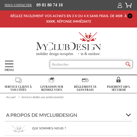
09 81 80 74 10
NOUS CONTACTER
RÉGLEZ FACILEMENT VOS ACHATS EN 3 X OU 4 X SANS FRAIS. DE 400€ À
3000€, RÉPONSE IMMÉDIATE
MENU
Retour Accueil
SERVICE CLIENT À
LIVRAISON SUR
RÈGLEMENT 3X
PAIEMENT 100%
SALON
VOS CÔTÉS
RENDEZ-VOUS
SANS FRAIS
SÉCURISÉ
Accueil
Services dédiés aux professionnels
SÉJOUR
CHAMBRE
A PROPOS DE MYCLUBDESIGN
BUREAU
QUI SOMMES-NOUS ?
OUTDOOR