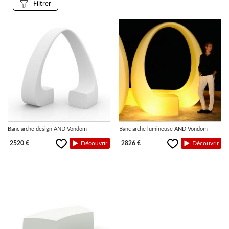
Filtrer
LUMINAIRES
TAPIS
MARQUES
Banc arche design AND Vondom
Banc arche lumineuse AND Vondom
2520 €
Découvrir
2826 €
Découvrir