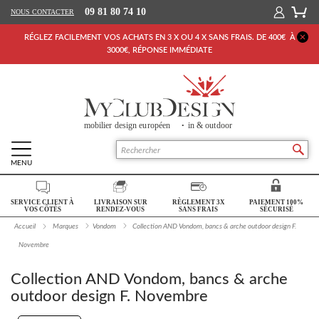
09 81 80 74 10
NOUS CONTACTER
RÉGLEZ FACILEMENT VOS ACHATS EN 3 X OU 4 X SANS FRAIS. DE 400€ À
3000€, RÉPONSE IMMÉDIATE
MENU
Retour Accueil
SERVICE CLIENT À
LIVRAISON SUR
RÈGLEMENT 3X
PAIEMENT 100%
SALON
VOS CÔTÉS
RENDEZ-VOUS
SANS FRAIS
SÉCURISÉ
Accueil
Marques
Vondom
Collection AND Vondom, bancs & arche outdoor design F.
SÉJOUR
Novembre
CHAMBRE
Collection AND Vondom, bancs & arche
BUREAU
outdoor design F. Novembre
OUTDOOR