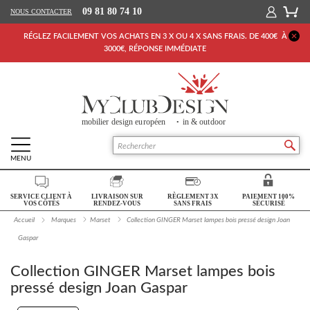
09 81 80 74 10
NOUS CONTACTER
RÉGLEZ FACILEMENT VOS ACHATS EN 3 X OU 4 X SANS FRAIS. DE 400€ À
3000€, RÉPONSE IMMÉDIATE
MENU
Retour Accueil
SERVICE CLIENT À
LIVRAISON SUR
RÈGLEMENT 3X
PAIEMENT 100%
SALON
VOS CÔTÉS
RENDEZ-VOUS
SANS FRAIS
SÉCURISÉ
Accueil
Marques
Marset
Collection GINGER Marset lampes bois pressé design Joan
SÉJOUR
Gaspar
CHAMBRE
Collection GINGER Marset lampes bois
BUREAU
pressé design Joan Gaspar
OUTDOOR