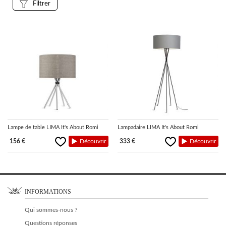
Filtrer
LUMINAIRES
TAPIS
MARQUES
Lampe de table LIMA It's About Romi
Lampadaire LIMA It's About Romi
156 €
Découvrir
333 €
Découvrir
INFORMATIONS
Qui sommes-nous ?
Questions réponses