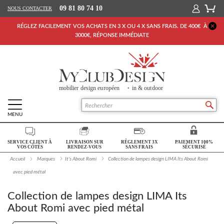
09 81 80 74 10
NOUS CONTACTER
RÉGLEZ FACILEMENT VOS ACHATS EN 3 X OU 4 X SANS FRAIS. DE 400€ À
3000€, RÉPONSE IMMÉDIATE
MENU
Retour Accueil
SERVICE CLIENT À
LIVRAISON SUR
RÈGLEMENT 3X
PAIEMENT 100%
SALON
VOS CÔTÉS
RENDEZ-VOUS
SANS FRAIS
SÉCURISÉ
Accueil
Marques
It's About Romi
Collection de lampes design LIMA Its About Romi
SÉJOUR
avec pied métal
CHAMBRE
Collection de lampes design LIMA Its
BUREAU
About Romi avec pied métal
OUTDOOR