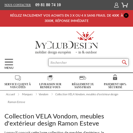
09 81 80 74 10
NOUS CONTACTER
RÉGLEZ FACILEMENT VOS ACHATS EN 3 X OU 4 X SANS FRAIS. DE 400€ À
3000€, RÉPONSE IMMÉDIATE
MENU
Retour Accueil
SERVICE CLIENT À
LIVRAISON SUR
RÈGLEMENT 3X
PAIEMENT 100%
SALON
VOS CÔTÉS
RENDEZ-VOUS
SANS FRAIS
SÉCURISÉ
Accueil
Marques
Vondom
Collection VELA Vondom, meubles d'extérieur design
SÉJOUR
Ramon Esteve
CHAMBRE
Collection VELA Vondom, meubles
BUREAU
d'extérieur design Ramon Esteve
OUTDOOR
Lorsqu'il conçoit cette large collection de meubles d'extérieur, le