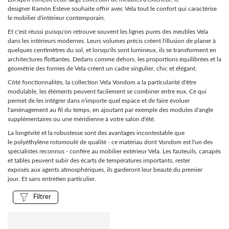
designer Ramón Esteve souhaite offrir avec Vela tout le confort qui caractérise
le mobilier d'intérieur contemporain.
LUMINAIRES
Et c'est réussi puisqu'on retrouve souvent les lignes pures des meubles Vela
TAPIS
dans les intérieurs modernes. Leurs volumes précis créent l'illusion de planer à
quelques centimètres du sol, et lorsqu'ils sont lumineux, ils se transforment en
MARQUES
architectures flottantes. Dedans comme dehors, les proportions équilibrées et la
géométrie des formes de Vela créent un cadre singulier, chic et élégant.
Côté fonctionnalités, la collection Vela Vondom a la particularité d'être
modulable, les éléments peuvent facilement se combiner entre eux. Ce qui
permet de les intégrer dans n'importe quel espace et de faire évoluer
l'aménagement au fil du temps, en ajoutant par exemple des modules d'angle
supplémentaires ou une méridienne à votre salon d'été.
La longévité et la robustesse sont des avantages incontestable que
le polyéthylène rotomoulé de qualité - ce matériau dont Vondom est l'un des
spécialistes reconnus - confère au mobilier extérieur Vela. Les fauteuils, canapés
et tables peuvent subir des écarts de températures importants, rester
exposés aux agents atmosphériques, ils garderont leur beauté du premier
jour. Et sans entretien particulier.
Filtrer