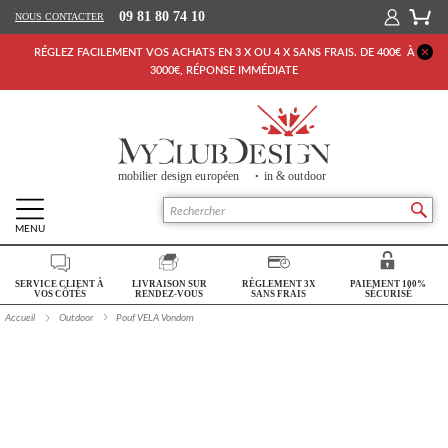
09 81 80 74 10
NOUS CONTACTER
RÉGLEZ FACILEMENT VOS ACHATS EN 3 X OU 4 X SANS FRAIS. DE 400€ À
3000€, RÉPONSE IMMÉDIATE
MENU
Retour Accueil
SERVICE CLIENT À
LIVRAISON SUR
RÈGLEMENT 3X
PAIEMENT 100%
SALON
VOS CÔTÉS
RENDEZ-VOUS
SANS FRAIS
SÉCURISÉ
Accueil
Outdoor
Pouf VELA Vondom
SÉJOUR
CHAMBRE
BUREAU
OUTDOOR