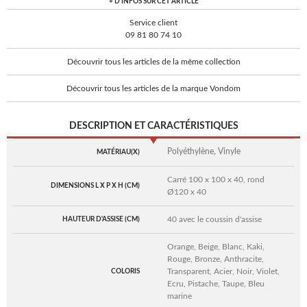
+ D'INFOS SUR CET ARTICLE
Service client
09 81 80 74 10
Découvrir tous les articles de la même collection
Découvrir tous les articles de la marque Vondom
DESCRIPTION ET CARACTÉRISTIQUES
Polyéthylène, Vinyle
MATÉRIAU(X)
Carré 100 x 100 x 40, rond
DIMENSIONS L X P X H (CM)
Ø120 x 40
40 avec le coussin d'assise
HAUTEUR D'ASSISE (CM)
Orange, Beige, Blanc, Kaki,
Rouge, Bronze, Anthracite,
Transparent, Acier, Noir, Violet,
COLORIS
Ecru, Pistache, Taupe, Bleu
marine