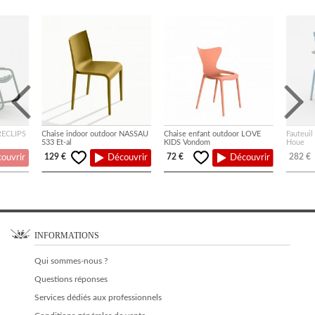
 RECLIPS
Chaise indoor outdoor NASSAU
Chaise enfant outdoor LOVE
Fauteuil
533 Et-al
KIDS Vondom
Houe
129 €
72 €
282 €
ouvrir
Découvrir
Découvrir
INFORMATIONS
Qui sommes-nous ?
Questions réponses
Services dédiés aux professionnels