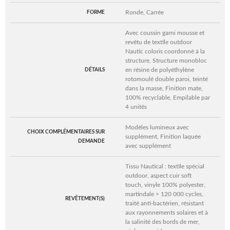
Ronde, Carrée
FORME
Avec coussin garni mousse et
revêtu de textile outdoor
Nautic coloris coordonné à la
structure, Structure monobloc
en résine de polyéthylène
DÉTAILS
rotomoulé double paroi, teinté
dans la masse, Finition mate,
100% recyclable, Empilable par
4 unités
Modèles lumineux avec
CHOIX COMPLÉMENTAIRES SUR
supplément, Finition laquée
DEMANDE
avec supplément
Tissu Nautical : textile spécial
outdoor, aspect cuir soft
touch, vinyle 100% polyester,
martindale > 120 000 cycles,
REVÊTEMENT(S)
traité anti-bactérien, résistant
aux rayonnements solaires et à
la salinité des bords de mer,