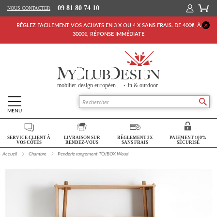
09 81 80 74 10
NOUS CONTACTER
RÉGLEZ FACILEMENT VOS ACHATS EN 3 X OU 4 X SANS FRAIS. DE 400€ À
3000€, RÉPONSE IMMÉDIATE
MENU
Retour Accueil
SERVICE CLIENT À
LIVRAISON SUR
RÈGLEMENT 3X
PAIEMENT 100%
SALON
VOS CÔTÉS
RENDEZ-VOUS
SANS FRAIS
SÉCURISÉ
Accueil
Chambre
Penderie rangement TÖJBOX Woud
SÉJOUR
CHAMBRE
BUREAU
OUTDOOR