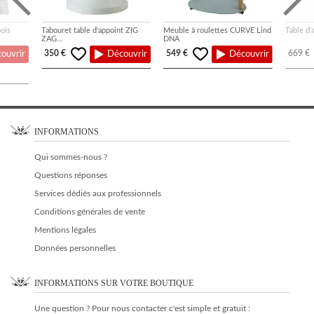
ois
Tabouret table d'appoint ZIG
Meuble à roulettes CURVE Lind
Table d'
ZAG...
DNA
350 €
549 €
669 €
ouvrir
Découvrir
Découvrir
INFORMATIONS
Qui sommes-nous ?
Questions réponses
Services dédiés aux professionnels
Conditions générales de vente
Mentions légales
Données personnelles
INFORMATIONS SUR VOTRE BOUTIQUE
Une question ? Pour nous contacter c'est simple et gratuit :