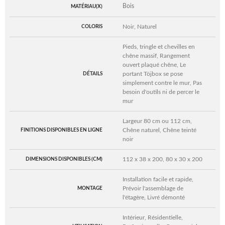
Bois
MATÉRIAU(X)
Noir, Naturel
COLORIS
Pieds, tringle et chevilles en
chêne massif, Rangement
ouvert plaqué chêne, Le
portant Töjbox se pose
DÉTAILS
simplement contre le mur, Pas
besoin d'outils ni de percer le
mur
Largeur 80 cm ou 112 cm,
Chêne naturel, Chêne teinté
FINITIONS DISPONIBLES EN LIGNE
noir
112 x 38 x 200, 80 x 30 x 200
DIMENSIONS DISPONIBLES (CM)
Installation facile et rapide,
Prévoir l'assemblage de
MONTAGE
l'étagère, Livré démonté
Intérieur, Résidentielle,