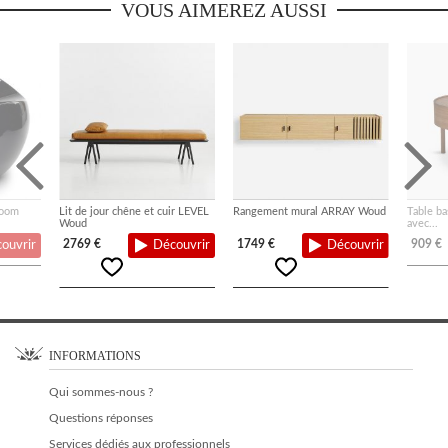
VOUS AIMEREZ AUSSI
Boom
Lit de jour chêne et cuir LEVEL
Rangement mural ARRAY Woud
Table b
Woud
avec...
2769 €
1749 €
909 €
ouvrir
Découvrir
Découvrir
INFORMATIONS
Qui sommes-nous ?
Questions réponses
Services dédiés aux professionnels