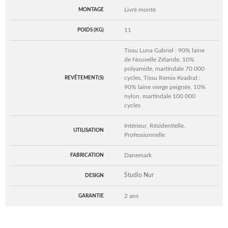
Livré monté
MONTAGE
11
POIDS (KG)
Tissu Luna Gabriel : 90% laine
de Nouvelle Zélande, 10%
polyamide, martindale 70 000
cycles, Tissu Remix Kvadrat :
REVÊTEMENT(S)
90% laine vierge peignée, 10%
nylon, martindale 100 000
cycles
Intérieur, Résidentielle,
UTILISATION
Professionnelle
Danemark
FABRICATION
Studio Nur
DESIGN
2 ans
GARANTIE