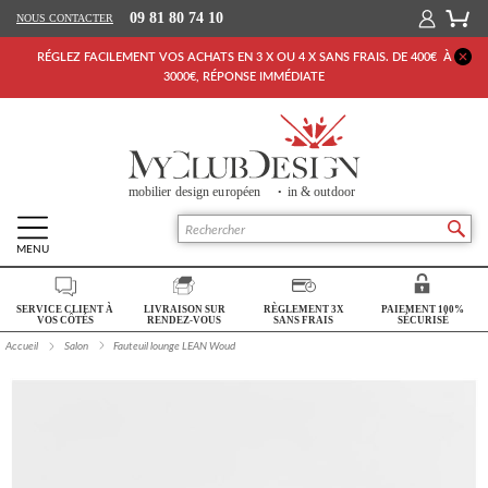
09 81 80 74 10
NOUS CONTACTER
RÉGLEZ FACILEMENT VOS ACHATS EN 3 X OU 4 X SANS FRAIS. DE 400€ À
3000€, RÉPONSE IMMÉDIATE
MENU
Retour Accueil
SERVICE CLIENT À
LIVRAISON SUR
RÈGLEMENT 3X
PAIEMENT 100%
SALON
VOS CÔTÉS
RENDEZ-VOUS
SANS FRAIS
SÉCURISÉ
Accueil
Salon
Fauteuil lounge LEAN Woud
SÉJOUR
CHAMBRE
BUREAU
OUTDOOR