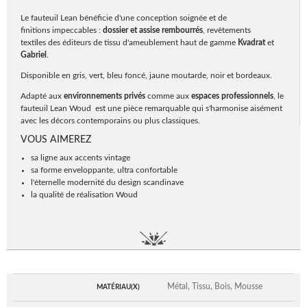
Le fauteuil Lean bénéficie d'une conception soignée et de
finitions impeccables :
dossier et assise rembourrés
, revêtements
textiles des éditeurs de tissu d'ameublement haut de gamme
Kvadrat
et
Gabriel
.
Disponible en gris, vert, bleu foncé, jaune moutarde, noir et bordeaux.
Adapté aux
environnements privés
comme aux
espaces professionnels
, le
fauteuil Lean Woud est une pièce remarquable qui s'harmonise aisément
avec les décors contemporains ou plus classiques.
VOUS AIMEREZ
sa ligne aux accents vintage
sa forme enveloppante, ultra confortable
l'éternelle modernité du design scandinave
la qualité de réalisation Woud
Métal, Tissu, Bois, Mousse
MATÉRIAU(X)