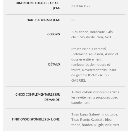
DIMENSIONS TOTALES L X P X H
64 x 66 x 72
(CM)
38
HAUTEUR D'ASSISE (CM)
Bleu foncé, Bordeaux, Gris
COLORIS
clair, Moutarde, Noir, Vert
Structure bois et métal,
Piètement laqué noir, Assise et
dossier entièrement
rembourrés de mousse et
DÉTAILS
feutre, Revêtement tissu haut
de gamme KVADRAT ou
GABRIEL
Autres coloris disponibles dans
CHOIX COMPLÉMENTAIRES SUR
les revêtements proposés avec
DEMANDE
supplément
Tissu Luna Gabriel : moutarde,
Tissu Remix Kvadrat : bleu
FINITIONS DISPONIBLES EN LIGNE
foncé, bordeaux, gris, noir, vert