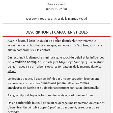
Service client
09 81 80 74 10
Découvrir tous les articles de la marque Woud
DESCRIPTION ET CARACTÉRISTIQUES
Avec le
fauteuil Lean
, le
studio de design danois Nur
réinterprète ici
le lounger ou la chauffeuse classique, en l'épurant à l'extrême, sans faire
aucun compromis sur le confort.
On reconnaît la
démarche minimaliste
, le
souci du détail
et les influences
de la
tradition nordique
que partagent Maja Bøgh Vindbjerg - la créatrice
de Nur - avec
Mia et Torben Koed, les fondateurs de la marque danoise
Woud
.
Le design du fauteuil Lean se définit par une construction légèrement
inclinée vers l'arrière. Les
dimensions généreuses
et les
formes
anguleuses
de l'assise et du dossier accentuent son
caractère singulier
.
Sa ligne dépouillée porte l'empreinte du style nordique des fifties.
De ce
confortable fauteuil de salon
se dégage une impression de calme et
d'équilibre. Un véritable appel à profiter du moment, se reposer ou se
détendre...