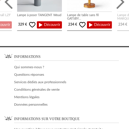
all LZF
Lampe à poser TANGENT Woud
Lampe de table sans fil
Lampe de
GATSBY...
MARQUI
329 €
234 €
234 €
ouvrir
Découvrir
Découvrir
INFORMATIONS
Qui sommes-nous ?
Questions réponses
Services dédiés aux professionnels
Conditions générales de vente
Mentions légales
Données personnelles
INFORMATIONS SUR VOTRE BOUTIQUE