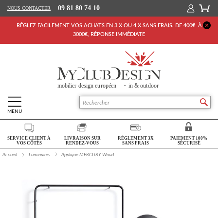
09 81 80 74 10
NOUS CONTACTER
RÉGLEZ FACILEMENT VOS ACHATS EN 3 X OU 4 X SANS FRAIS. DE 400€ À
3000€, RÉPONSE IMMÉDIATE
MENU
Retour Accueil
SERVICE CLIENT À
LIVRAISON SUR
RÈGLEMENT 3X
PAIEMENT 100%
SALON
VOS CÔTÉS
RENDEZ-VOUS
SANS FRAIS
SÉCURISÉ
Accueil
Luminaires
Applique MERCURY Woud
SÉJOUR
CHAMBRE
BUREAU
OUTDOOR