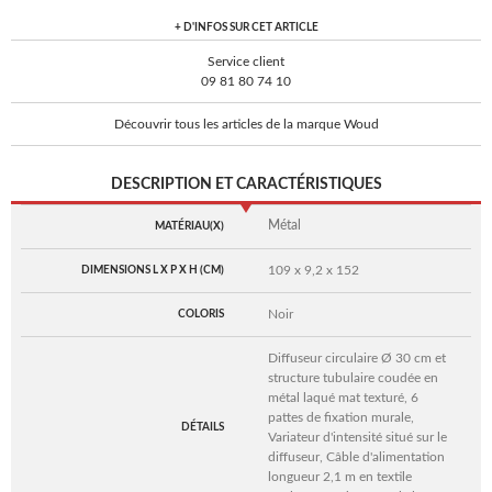
+ D'INFOS SUR CET ARTICLE
Service client
09 81 80 74 10
Découvrir tous les articles de la marque Woud
DESCRIPTION ET CARACTÉRISTIQUES
Métal
MATÉRIAU(X)
109 x 9,2 x 152
DIMENSIONS L X P X H (CM)
Noir
COLORIS
Diffuseur circulaire Ø 30 cm et
structure tubulaire coudée en
métal laqué mat texturé, 6
pattes de fixation murale,
DÉTAILS
Variateur d'intensité situé sur le
diffuseur, Câble d'alimentation
longueur 2,1 m en textile