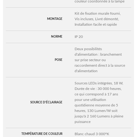
couleur coordonnée à la lampe
Kit de fixation murale fourni,
Vis incluses, Livré démonté,
MONTAGE
Installation facile et rapide
IP 20
NORME
Deux possibilités
d'alimentation : branchement
sur prise secteur ou
POSE
raccordement direct à la source
d'alimentation
Sources LEDs intégrées, 18 W,
Durée de vie : 30 000 heures,
ce qui correspond à 17 ans
pour une utilisation
SOURCE D'ÉCLAIRAGE
quotidienne moyenne de 5
heures, 130 Lumen/W soit
jusqu'à 2 160 Lumens à pleine
puissance
Blanc chaud 3 000°K
TEMPÉRATURE DE COULEUR