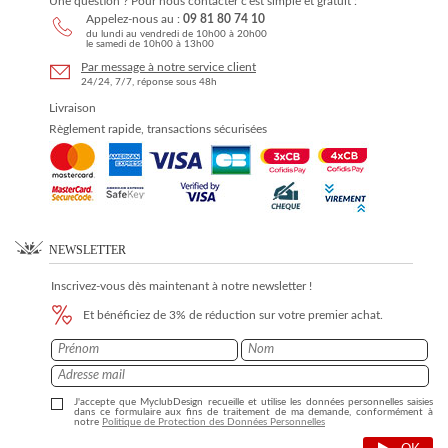
Une question ? Pour nous contacter c'est simple et gratuit :
Appelez-nous au :
09 81 80 74 10
du lundi au vendredi de 10h00 à 20h00
le samedi de 10h00 à 13h00
Par message à notre service client
24/24, 7/7, réponse sous 48h
Livraison
Règlement rapide, transactions sécurisées
NEWSLETTER
Inscrivez-vous dès maintenant à notre newsletter !
Et bénéficiez de 3% de réduction sur votre premier achat.
J'accepte que MyclubDesign recueille et utilise les données personnelles saisies
dans ce formulaire aux fins de traitement de ma demande, conformément à
notre
Politique de Protection des Données Personnelles