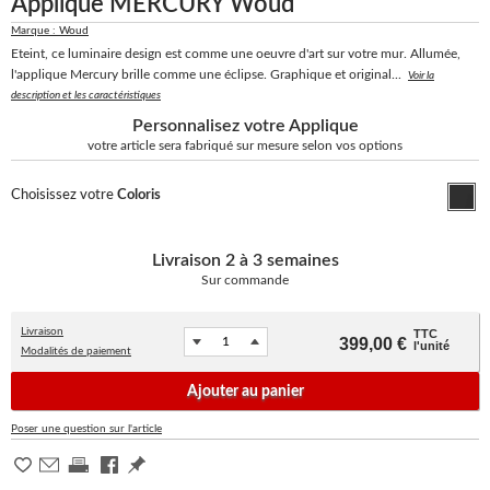
Applique MERCURY Woud
Marque : Woud
Eteint, ce luminaire design est comme une oeuvre d'art sur votre mur. Allumée,
l'applique Mercury brille comme une éclipse. Graphique et original...
Voir la
description et les caractéristiques
Personnalisez votre Applique
votre article sera fabriqué sur mesure selon vos options
Choisissez votre
Coloris
Livraison
2 à 3 semaines
Sur commande
Livraison
TTC
399,00 €
l'unité
Modalités de paiement
Ajouter au panier
Poser une question sur l'article