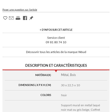
Poser une question sur l'article
+ D'INFOS SUR CET ARTICLE
Service client
09 81 80 74 10
Découvrir tous les articles de la marque Woud
DESCRIPTION ET CARACTÉRISTIQUES
Métal, Bois
MATÉRIAU(X)
30 x 22,5 x 10
DIMENSIONS L X P X H (CM)
Noir
COLORIS
Support mural en métal laqué
noir mat ou gris beige, Coffret