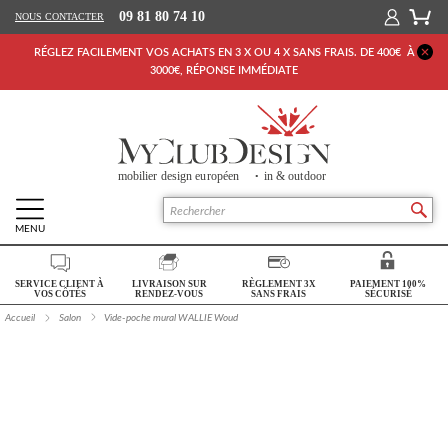
09 81 80 74 10
NOUS CONTACTER
RÉGLEZ FACILEMENT VOS ACHATS EN 3 X OU 4 X SANS FRAIS. DE 400€ À
3000€, RÉPONSE IMMÉDIATE
MENU
Retour Accueil
SERVICE CLIENT À
LIVRAISON SUR
RÈGLEMENT 3X
PAIEMENT 100%
SALON
VOS CÔTÉS
RENDEZ-VOUS
SANS FRAIS
SÉCURISÉ
Accueil
Salon
Vide-poche mural WALLIE Woud
SÉJOUR
CHAMBRE
BUREAU
OUTDOOR