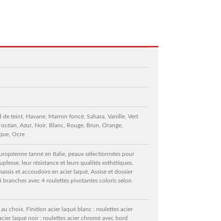
 de teint, Havane, Marron foncé, Sahara, Vanille, Vert
u océan, Azur, Noir, Blanc, Rouge, Brun, Orange,
ique, Ocre
européenne tanné en Italie, peaux sélectionnées pour
uplesse, leur résistance et leurs qualités esthétiques,
hassis et accoudoirs en acier laqué, Assise et dossier
4 branches avec 4 roulettes pivotantes coloris selon
 au choix, Finition acier laqué blanc : roulettes acier
acier laqué noir : roulettes acier chromé avec bord