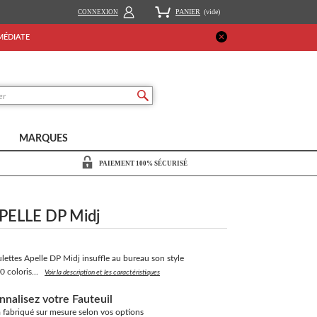
PANIER
(vide)
CONNEXION
MMÉDIATE
MARQUES
PAIEMENT 100% SÉCURISÉ
 APELLE DP Midj
ulettes Apelle DP Midj insuffle au bureau son style
0 coloris...
Voir la description et les caractéristiques
nnalisez votre Fauteuil
ra fabriqué sur mesure selon vos options