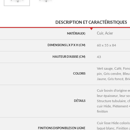
DESCRIPTION ET CARACTÉRISTIQUES
Cuir, Acier
MATÉRIAU(X)
60 x 55 x 84
DIMENSIONS L X P X H (CM)
43
HAUTEUR D'ASSISE (CM)
Vert sauge, Café, Fond
pin, Gris cendre, Ble
COLORIS
Jaune, Gris foncé, Br
Cuir bovin d'origine 
leur épaisseur, leur so
Structure tubulaire, c
DÉTAILS
cuir Hide, Piètement 
finition
Cuir lisse Hide coloris
laqué blanc, Finition 
FINITIONS DISPONIBLES EN LIGNE