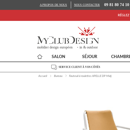
09 81 80 74 10
A PROPOS DE NOUS
NOUS CONTACTER
RÉGLEZ 
SALON
SÉJOUR
CHAMBR
SERVICE CLIENT À VOS CÔTÉS
Accueil
Bureau
Fauteuil à roulettes APELLE DP Midj