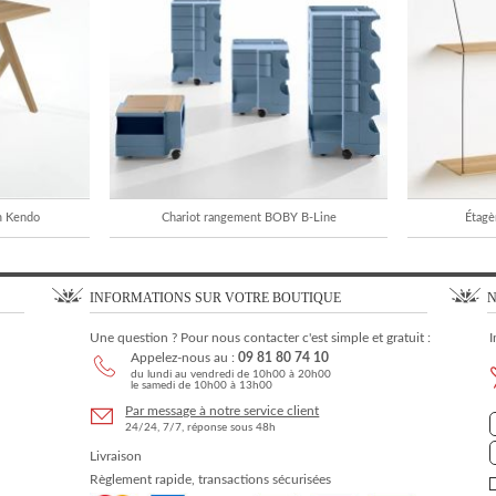
m Kendo
Chariot rangement BOBY B-Line
Étagè
INFORMATIONS SUR VOTRE BOUTIQUE
N
Une question ? Pour nous contacter c'est simple et gratuit :
I
Appelez-nous au :
09 81 80 74 10
du lundi au vendredi de 10h00 à 20h00
le samedi de 10h00 à 13h00
Par message à notre service client
24/24, 7/7, réponse sous 48h
Livraison
Règlement rapide, transactions sécurisées