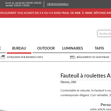
lundi au vendredi 10h00-20h00
PROFESSIONNELS
samedi 10h00-13h00
FACILEMENT VOS ACHATS EN 3 X OU 4 X SANS FRAIS. DE 400€ À 3000€, RÉPONSE I
E
BUREAU
OUTDOOR
LUMINAIRES
TAPIS
LIVRAISON SUR RENDEZ-VOUS
RÈGLEMENT 3X SANS FRAIS
Fauteuil à roulettes
Marque : Midj
Confortable et robuste, le fauteuil à ro
contemporain élégant. Cuir véritable, 2
Perso
votre article se