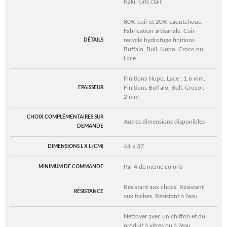
Kaki, Gris clair
80% cuir et 20% caoutchouc,
Fabrication artisanale, Cuir
recyclé hydrofuge finitions
DÉTAILS
Buffalo, Bull, Nupo, Croco ou
Lace
Finitions Nupo, Lace : 1,6 mm,
Finitions Buffalo, Bull, Croco :
EPAISSEUR
2 mm
CHOIX COMPLÉMENTAIRES SUR
Autres dimensions disponibles
DEMANDE
44 x 37
DIMENSIONS L X L (CM)
Par 4 de même coloris
MINIMUM DE COMMANDE
Résistant aux chocs, Résistant
RÉSISTANCE
aux taches, Résistant à l'eau
Nettoyer avec un chiffon et du
produit à vitres ou à l'eau