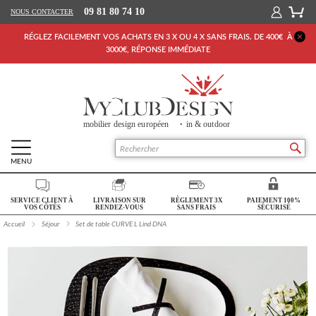
09 81 80 74 10
NOUS CONTACTER
RÉGLEZ FACILEMENT VOS ACHATS EN 3 X OU 4 X SANS FRAIS. DE 400€ À
3000€, RÉPONSE IMMÉDIATE
MENU
Retour Accueil
SERVICE CLIENT À
LIVRAISON SUR
RÈGLEMENT 3X
PAIEMENT 100%
SALON
VOS CÔTÉS
RENDEZ-VOUS
SANS FRAIS
SÉCURISÉ
Accueil
Séjour
Set de table CURVE L Lind DNA
SÉJOUR
CHAMBRE
BUREAU
OUTDOOR