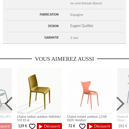
ou une brosse douce
Espagne
FABRICATION
Eugeni Quitllet
DESIGN
2 ans
GARANTIE
VOUS AIMEREZ AUSSI
 RECLIPS
Chaise indoor outdoor NASSAU
Chaise enfant outdoor LOVE
Fauteuil
533 Et-al
KIDS Vondom
Houe
129 €
72 €
282 €
ouvrir
Découvrir
Découvrir