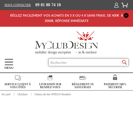
09 81 80 74 10
NOUS CONTACTER
RÉGLEZ FACILEMENT VOS ACHATS EN 3 X OU 4 X SANS FRAIS. DE 400€ À
3000€, RÉPONSE IMMÉDIATE
MENU
Retour Accueil
SERVICE CLIENT À
LIVRAISON SUR
RÈGLEMENT 3X
PAIEMENT 100%
SALON
VOS CÔTÉS
RENDEZ-VOUS
SANS FRAIS
SÉCURISÉ
Accueil
Outdoor
Chaise de bar AFRICA Vondom
SÉJOUR
CHAMBRE
BUREAU
OUTDOOR