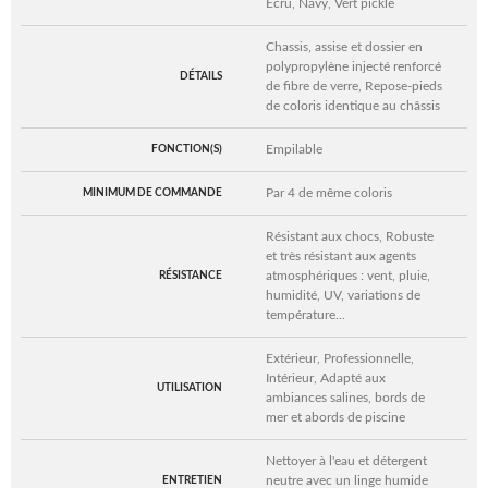
Ecru, Navy, Vert pickle
Chassis, assise et dossier en
polypropylène injecté renforcé
DÉTAILS
de fibre de verre, Repose-pieds
de coloris identique au châssis
Empilable
FONCTION(S)
Par 4 de même coloris
MINIMUM DE COMMANDE
Résistant aux chocs, Robuste
et très résistant aux agents
atmosphériques : vent, pluie,
RÉSISTANCE
humidité, UV, variations de
température...
Extérieur, Professionnelle,
Intérieur, Adapté aux
UTILISATION
ambiances salines, bords de
mer et abords de piscine
Nettoyer à l'eau et détergent
neutre avec un linge humide
ENTRETIEN