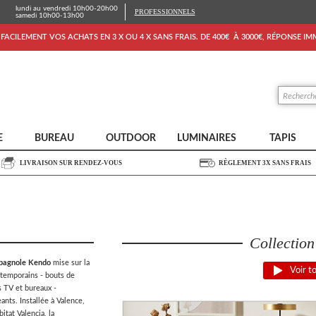
lundi au vendredi 10h00-20h00
PROFESSIONNELS
samedi 10h00-13h00
FACILEMENT VOS ACHATS EN 3 X OU 4 X SANS FRAIS. DE 400€ À 3000€, RÉPONSE I
E
BUREAU
OUTDOOR
LUMINAIRES
TAPIS
LIVRAISON SUR RENDEZ-VOUS
RÈGLEMENT 3X SANS FRAIS
Collectio
pagnole Kendo
mise sur la
Voir t
ntemporains - bouts de
s TV et bureaux -
ants. Installée à Valence,
itat Valencia, la