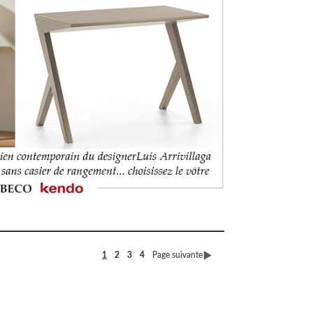
1
2
3
4
Page suivante