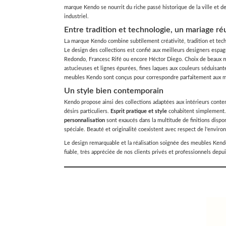
marque Kendo se nourrit du riche passé historique de la ville et 
industriel.
Entre tradition et technologie, un mariage ré
La marque Kendo combine subtilement créativité, tradition et tec
Le design des collections est confié aux meilleurs designers espag
Redondo, Francesc Rifé ou encore Héctor Diego. Choix de beaux ma
astucieuses et lignes épurées, fines laques aux couleurs séduisante
meubles Kendo sont conçus pour correspondre parfaitement aux m
Un style bien contemporain
Kendo propose ainsi des collections adaptées aux intérieurs conte
désirs particuliers.
Esprit pratique et style
cohabitent simplement.
personnalisation
sont exaucés dans la multitude de finitions disp
spéciale. Beauté et originalité coexistent avec respect de l'envir
Le design remarquable et la réalisation soignée des meubles Ken
fiable, très appréciée de nos clients privés et professionnels depu