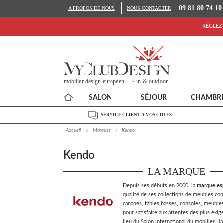
09 81 80 74 10
A PROPOS DE NOUS
NOUS CONTACTER
RÉGLEZ 
SALON
SÉJOUR
CHAMBR
SERVICE CLIENT À VOS CÔTÉS
Accueil
Marques
Kendo
Kendo
LA MARQUE
Depuis ses débuts en 2000, la
marque es
qualité de ses collections de meubles co
canapés, tables basses, consoles, meuble
pour satisfaire aux attentes des plus exige
lieu du Salon international du mobilier Hab