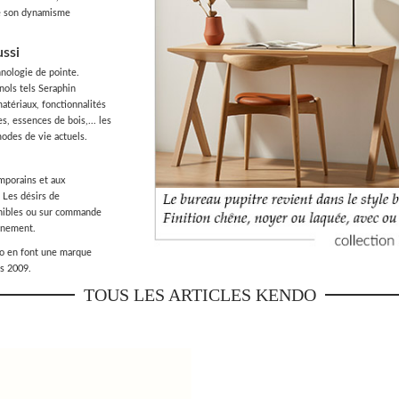
de son dynamisme
ussi
hnologie de pointe.
nols tels Seraphin
tériaux, fonctionnalités
s, essences de bois,... les
odes de vie actuels.
mporains et aux
 Les désirs de
onibles ou sur commande
onnement.
do en font une marque
is 2009.
TOUS LES ARTICLES
KENDO