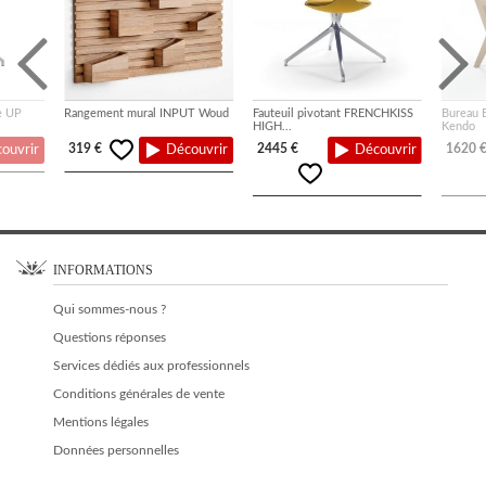
e UP
Rangement mural INPUT Woud
Fauteuil pivotant FRENCHKISS
Bureau 
HIGH...
Kendo
319 €
2445 €
1620 
ouvrir
Découvrir
Découvrir
INFORMATIONS
Qui sommes-nous ?
Questions réponses
Services dédiés aux professionnels
Conditions générales de vente
Mentions légales
Données personnelles