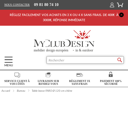
09 81 80 74 10
NOUS CONTACTER
RÉGLEZ FACILEMENT VOS ACHATS EN 3 X OU 4 X SANS FRAIS. DE 400€ À
3000€, RÉPONSE IMMÉDIATE
MENU
Retour Accueil
SERVICE CLIENT À
LIVRAISON SUR
RÈGLEMENT 3X
PAIEMENT 100%
SALON
VOS CÔTÉS
RENDEZ-VOUS
SANS FRAIS
SÉCURISÉ
Accueil
Bureau
Table basse FARO Ø 120 cm chêne
SÉJOUR
CHAMBRE
BUREAU
OUTDOOR