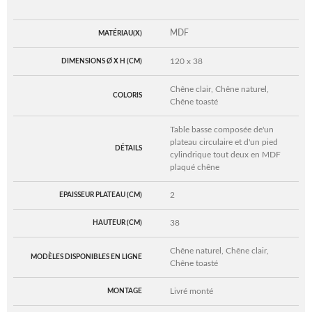
MDF
MATÉRIAU(X)
120 x 38
DIMENSIONS Ø X H (CM)
Chêne clair, Chêne naturel,
COLORIS
Chêne toasté
Table basse composée de'un
plateau circulaire et d'un pied
DÉTAILS
cylindrique tout deux en MDF
plaqué chêne
2
EPAISSEUR PLATEAU (CM)
38
HAUTEUR (CM)
Chêne naturel, Chêne clair,
MODÈLES DISPONIBLES EN LIGNE
Chêne toasté
Livré monté
MONTAGE