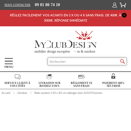
09 81 80 74 10
NOUS CONTACTER
RÉGLEZ FACILEMENT VOS ACHATS EN 3 X OU 4 X SANS FRAIS. DE 400€ À
3000€, RÉPONSE IMMÉDIATE
MENU
Retour Accueil
SERVICE CLIENT À
LIVRAISON SUR
RÈGLEMENT 3X
PAIEMENT 100%
SALON
VOS CÔTÉS
RENDEZ-VOUS
SANS FRAIS
SÉCURISÉ
Accueil
Outdoor
Table outdoor 140 x 80 cm rallonges bois JUGO Prostoria
SÉJOUR
CHAMBRE
BUREAU
OUTDOOR