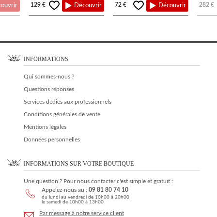
129 €
72 €
282 €
ouvrir
Découvrir
Découvrir
INFORMATIONS
Qui sommes-nous ?
Questions réponses
Services dédiés aux professionnels
Conditions générales de vente
Mentions légales
Données personnelles
INFORMATIONS SUR VOTRE BOUTIQUE
Une question ? Pour nous contacter c'est simple et gratuit :
Appelez-nous au :
09 81 80 74 10
du lundi au vendredi de 10h00 à 20h00
le samedi de 10h00 à 13h00
Par message à notre service client