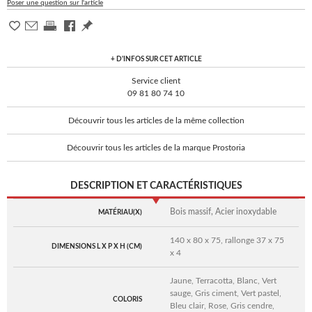
Poser une question sur l'article
+ D'INFOS SUR CET ARTICLE
Service client
09 81 80 74 10
Découvrir tous les articles de la même collection
Découvrir tous les articles de la marque Prostoria
DESCRIPTION ET CARACTÉRISTIQUES
Bois massif, Acier inoxydable
MATÉRIAU(X)
140 x 80 x 75, rallonge 37 x 75
DIMENSIONS L X P X H (CM)
x 4
Jaune, Terracotta, Blanc, Vert
sauge, Gris ciment, Vert pastel,
COLORIS
Bleu clair, Rose, Gris cendre,