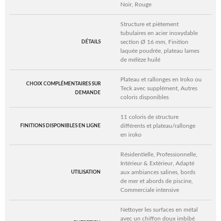
Noir, Rouge
Structure et piètement
tubulaires en acier inoxydable
section Ø 16 mm, Finition
DÉTAILS
laquée poudrée, plateau lames
de mélèze huilé
Plateau et rallonges en Iroko ou
CHOIX COMPLÉMENTAIRES SUR
Teck avec supplément, Autres
DEMANDE
coloris disponibles
11 coloris de structure
différents et plateau/rallonge
FINITIONS DISPONIBLES EN LIGNE
en iroko
Résidentielle, Professionnelle,
Intérieur & Extérieur, Adapté
aux ambiances salines, bords
UTILISATION
de mer et abords de piscine,
Commerciale intensive
Nettoyer les surfaces en métal
avec un chiffon doux imbibé