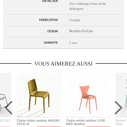
ENTRETIEN
d'un mélange d'eau et de
détergent
Croatie
FABRICATION
Numen+ForUse
DESIGN
2 ans
GARANTIE
VOUS AIMEREZ AUSSI
 RECLIPS
Chaise indoor outdoor NASSAU
Chaise enfant outdoor LOVE
Fauteuil
533 Et-al
KIDS Vondom
Houe