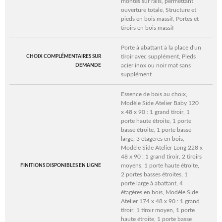
montés sur rails, permettant
ouverture totale, Structure et
pieds en bois massif, Portes et
tiroirs en bois massif
Porte à abattant à la place d'un
tiroir avec supplément, Pieds
CHOIX COMPLÉMENTAIRES SUR
acier inox ou noir mat sans
DEMANDE
supplément
Essence de bois au choix,
Modèle Side Atelier Baby 120
x 48 x 90 : 1 grand tiroir, 1
porte haute étroite, 1 porte
basse étroite, 1 porte basse
large, 3 étagères en bois,
Modèle Side Atelier Long 228 x
48 x 90 : 1 grand tiroir, 2 tiroirs
moyens, 1 porte haute étroite,
FINITIONS DISPONIBLES EN LIGNE
2 portes basses étroites, 1
porte large à abattant, 4
étagères en bois, Modèle Side
Atelier 174 x 48 x 90 : 1 grand
tiroir, 1 tiroir moyen, 1 porte
haute étroite, 1 porte basse