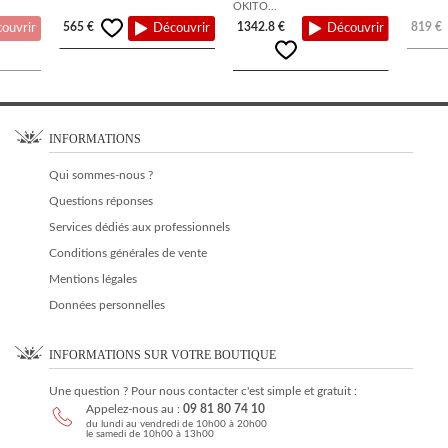
OKITO...
565 €
1342.8 €
819 €
ouvrir
Découvrir
Découvrir
INFORMATIONS
Qui sommes-nous ?
Questions réponses
Services dédiés aux professionnels
Conditions générales de vente
Mentions légales
Données personnelles
INFORMATIONS SUR VOTRE BOUTIQUE
Une question ? Pour nous contacter c'est simple et gratuit :
Appelez-nous au :
09 81 80 74 10
du lundi au vendredi de 10h00 à 20h00
le samedi de 10h00 à 13h00