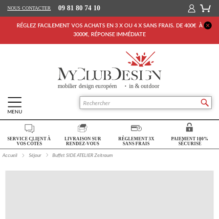
09 81 80 74 10
NOUS CONTACTER
RÉGLEZ FACILEMENT VOS ACHATS EN 3 X OU 4 X SANS FRAIS. DE 400€ À
3000€, RÉPONSE IMMÉDIATE
MENU
Retour Accueil
SERVICE CLIENT À
LIVRAISON SUR
RÈGLEMENT 3X
PAIEMENT 100%
SALON
VOS CÔTÉS
RENDEZ-VOUS
SANS FRAIS
SÉCURISÉ
Accueil
Séjour
Buffet SIDE ATELIER Zeitraum
SÉJOUR
CHAMBRE
BUREAU
OUTDOOR