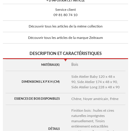
+ D'INFOS SUR CET ARTICLE
Service client
09 81 80 74 10
Découvrir tous les articles de la même collection
Découvrir tous les articles de la marque Zeitraum
DESCRIPTION ET CARACTÉRISTIQUES
Bois
MATÉRIAU(X)
Side Atelier Baby 120 x 48 x
90, Side Atelier 174 x 48 x 90,
DIMENSIONS L X P X H (CM)
Side Atelier Long 228 x 48 x 90
Chêne, Noyer américain, Frêne
ESSENCES DE BOIS DISPONIBLES
Finition bois : huiles et cires
naturelles imprégnées
manuellement, Tiroirs
entièrement extractibles
DÉTAILS