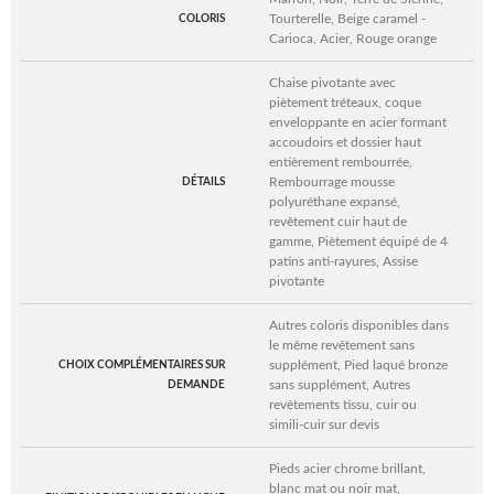
Tourterelle, Beige caramel -
COLORIS
Carioca, Acier, Rouge orange
Chaise pivotante avec
piètement tréteaux, coque
enveloppante en acier formant
accoudoirs et dossier haut
entièrement rembourrée,
Rembourrage mousse
DÉTAILS
polyuréthane expansé,
revêtement cuir haut de
gamme, Piètement équipé de 4
patins anti-rayures, Assise
pivotante
Autres coloris disponibles dans
le même revêtement sans
supplément, Pied laqué bronze
CHOIX COMPLÉMENTAIRES SUR
sans supplément, Autres
DEMANDE
revêtements tissu, cuir ou
simili-cuir sur devis
Pieds acier chrome brillant,
blanc mat ou noir mat,