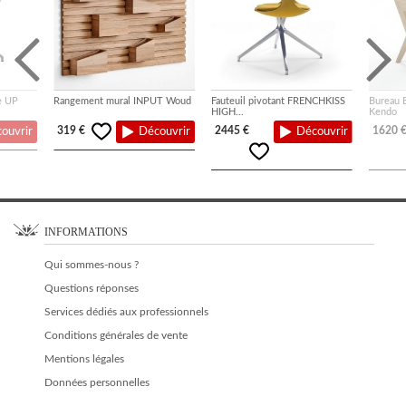
e UP
Rangement mural INPUT Woud
Fauteuil pivotant FRENCHKISS
Bureau 
HIGH...
Kendo
319 €
2445 €
1620 
ouvrir
Découvrir
Découvrir
INFORMATIONS
Qui sommes-nous ?
Questions réponses
Services dédiés aux professionnels
Conditions générales de vente
Mentions légales
Données personnelles