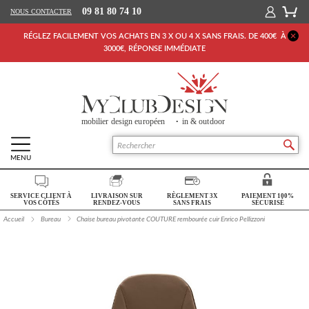
09 81 80 74 10
NOUS CONTACTER
RÉGLEZ FACILEMENT VOS ACHATS EN 3 X OU 4 X SANS FRAIS. DE 400€ À
3000€, RÉPONSE IMMÉDIATE
MENU
Retour Accueil
SERVICE CLIENT À
LIVRAISON SUR
RÈGLEMENT 3X
PAIEMENT 100%
SALON
VOS CÔTÉS
RENDEZ-VOUS
SANS FRAIS
SÉCURISÉ
Accueil
Bureau
Chaise bureau pivotante COUTURE rembourée cuir Enrico Pellizzoni
SÉJOUR
CHAMBRE
BUREAU
OUTDOOR