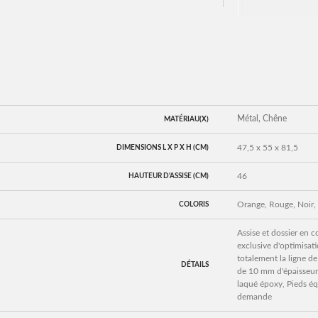
Métal, Chêne
MATÉRIAU(X)
47,5 x 55 x 81,5
DIMENSIONS L X P X H (CM)
46
HAUTEUR D'ASSISE (CM)
Orange, Rouge, Noir, 
COLORIS
Assise et dossier en
exclusive d'optimisati
totalement la ligne 
DÉTAILS
de 10 mm d'épaisseur,
laqué époxy, Pieds équ
demande