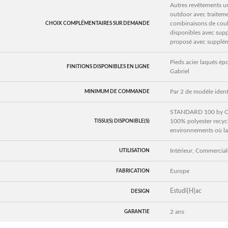
Autres revêtements un
outdoor avec traitemen
combinaisons de coule
CHOIX COMPLÉMENTAIRES SUR DEMANDE
disponibles avec supp
proposé avec supplé
Pieds acier laqués épo
FINITIONS DISPONIBLES EN LIGNE
Gabriel
Par 2 de modèle iden
MINIMUM DE COMMANDE
STANDARD 100 by OEK
100% polyester recycl
TISSU(S) DISPONIBLE(S)
environnements où la 
Intérieur, Commerciale
UTILISATION
Europe
FABRICATION
Estudi{H}ac
DESIGN
2 ans
GARANTIE