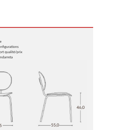
e
onfigurations
rt qualité/prix
Ondarreta