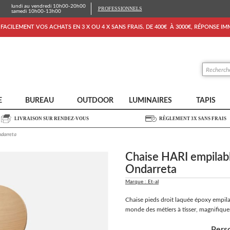
lundi au vendredi 10h00-20h00
PROFESSIONNELS
samedi 10h00-13h00
FACILEMENT VOS ACHATS EN 3 X OU 4 X SANS FRAIS. DE 400€ À 3000€, RÉPONSE I
E
BUREAU
OUTDOOR
LUMINAIRES
TAPIS
LIVRAISON SUR RENDEZ-VOUS
RÈGLEMENT 3X SANS FRAIS
ndarreta
Chaise HARI empilabl
Ondarreta
Marque : Et-al
Chaise pieds droit laquée époxy empilab
monde des métiers à tisser, magnifiqu
Perso