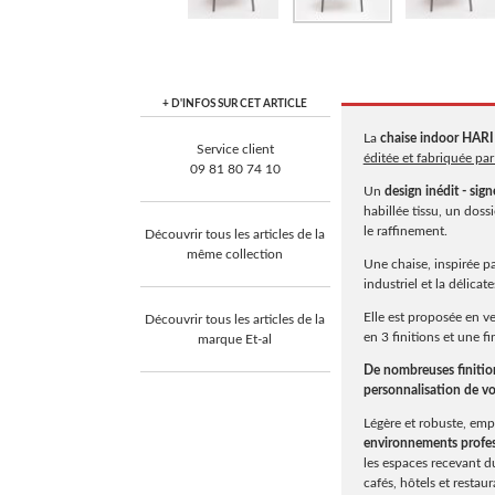
+ D'INFOS SUR CET ARTICLE
La
chaise indoor HAR
Service client
éditée et fabriquée p
09 81 80 74 10
Un
design inédit - sign
habillée tissu, un dos
le raffinement.
Découvrir tous les articles de la
même collection
Une chaise, inspirée pa
industriel et la délicat
Elle est proposée en ve
Découvrir tous les articles de la
en 3 finitions et une f
marque Et-al
De nombreuses finitions
personnalisation de vot
Légère et robuste, emp
environnements profes
les espaces recevant du
cafés, hôtels et restaur