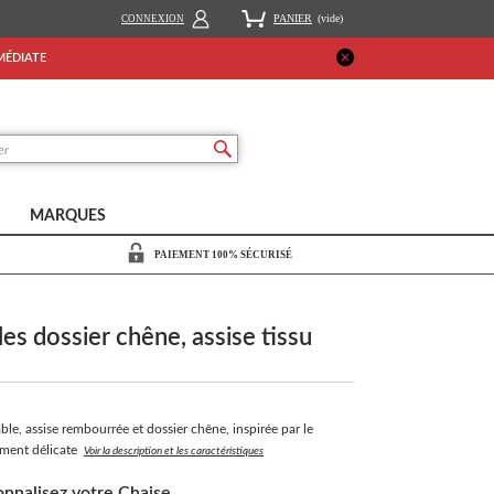
PANIER
(vide)
CONNEXION
MMÉDIATE
MARQUES
PAIEMENT 100% SÉCURISÉ
es dossier chêne, assise tissu
le, assise rembourrée et dossier chêne, inspirée par le
ement délicate
Voir la description et les caractéristiques
nnalisez votre Chaise