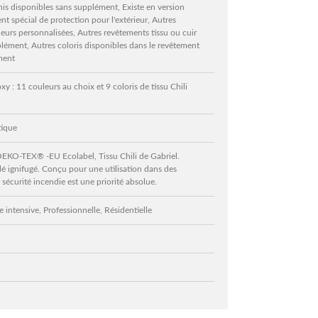
is disponibles sans supplément, Existe en version
t spécial de protection pour l'extérieur, Autres
urs personnalisées, Autres revêtements tissu ou cuir
lément, Autres coloris disponibles dans le revêtement
ment
xy : 11 couleurs au choix et 9 coloris de tissu Chili
tique
O-TEX® -EU Ecolabel, Tissu Chili de Gabriel.
é ignifugé. Conçu pour une utilisation dans des
sécurité incendie est une priorité absolue.
 intensive, Professionnelle, Résidentielle