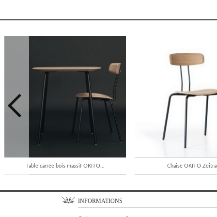
Table carrée bois massif OKITO...
Chaise OKITO Zeitr
INFORMATIONS