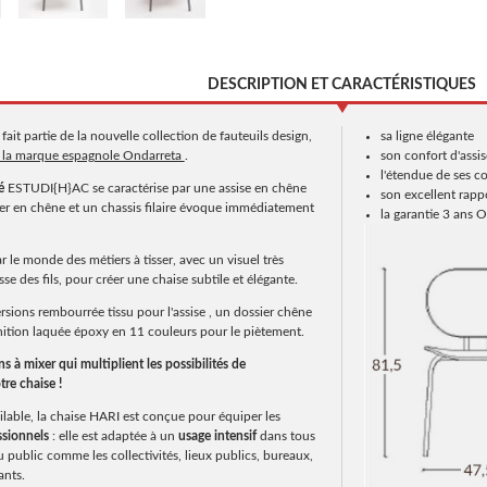
DESCRIPTION ET CARACTÉRISTIQUES
I
fait partie de la nouvelle collection de fauteuils design,
sa ligne élégante
ar la marque espagnole Ondarreta
.
son confort d'assis
l'étendue de ses c
é
ESTUDI{H}AC se caractérise par une assise en chêne
son excellent rappo
sier en chêne et un chassis filaire évoque immédiatement
la garantie 3 ans 
r le monde des métiers à tisser, avec un visuel très
esse des fils, pour créer une chaise subtile et élégante.
rsions rembourrée tissu pour l'assise , un dossier chêne
inition laquée époxy en 11 couleurs pour le piètement.
 à mixer qui multiplient les possibilités de
re chaise !
ilable, la chaise HARI est conçue pour équiper les
sionnels
: elle est adaptée à un
usage intensif
dans tous
 public comme les collectivités, lieux publics, bureaux,
ants.