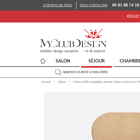
09 81 80 74 10
A PROPOS DE NOUS
NOUS CONTACTER
RÉGLEZ 
SALON
SÉJOUR
CHAMBR
SERVICE CLIENT À VOS CÔTÉS
Accueil
Séjour
Chaise HARI empilables dossier chêne, assise tissu O